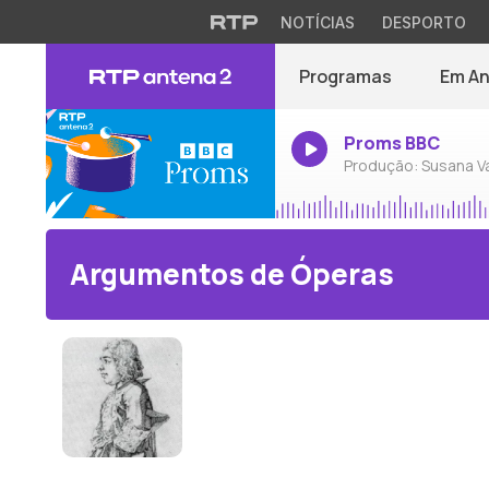
NOTÍCIAS
DESPORTO
Programas
Em A
Proms BBC
Produção: Susana V
Argumentos de Óperas
Francisco António de Almeida