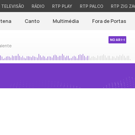
TELEVISÃO
RÁDIO
RTP PLAY
RTP PALCO
RTP ZIG ZA
ntena
Canto
Multimédia
Fora de Portas
NO AR
alente