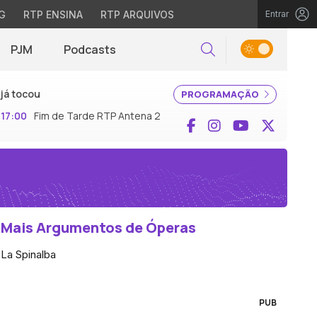
G
RTP ENSINA
RTP ARQUIVOS
Entrar
PJM
Podcasts
Pesquisar
já tocou
PROGRAMAÇÃO
17:00
Fim de Tarde RTP Antena 2
Facebook
Instagram
YouTube
X (Twi
Mais Argumentos de Óperas
La Spinalba
PUB