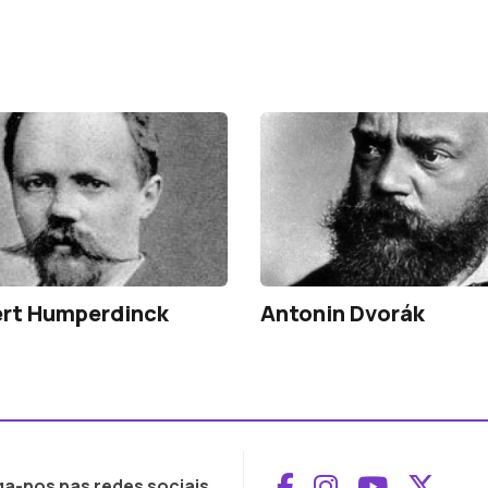
ert Humperdinck
Antonin Dvorák
Aceder ao Face
Aceder ao I
Aceder 
Aced
ga-nos nas redes sociais