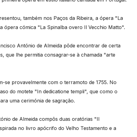
presentou, também nos Paços da Ribeira, a ópera "La
 a ópera cómica "La Spinalba overo Il Vecchio Matto".
ancisco António de Almeida pôde encontrar de certa
s, que lhe permitia consagrar-se à chamada "arte
am-se provavelmente com o terramoto de 1755. No
so do motete "In dedicatione templi", que como o
 para uma cerimónia de sagração.
tónio de Almeida compôs duas oratórias "Il
nspirada no livro apócrifo do Velho Testamento e a