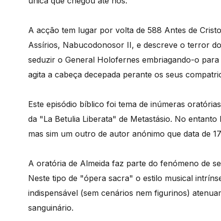
única que chegou até nós.
A acção tem lugar por volta de 588 Antes de Cristo
Assírios, Nabucodonosor II, e descreve o terror 
seduzir o General Holofernes embriagando-o para 
agita a cabeça decepada perante os seus compatrio
Este episódio bíblico foi tema de inúmeras oratóri
da "La Betulia Liberata" de Metastásio. No entanto 
mas sim um outro de autor anónimo que data de 17
A oratória de Almeida faz parte do fenómeno de secu
Neste tipo de "ópera sacra" o estilo musical intrí
indispensável (sem cenários nem figurinos) atenua
sanguinário.