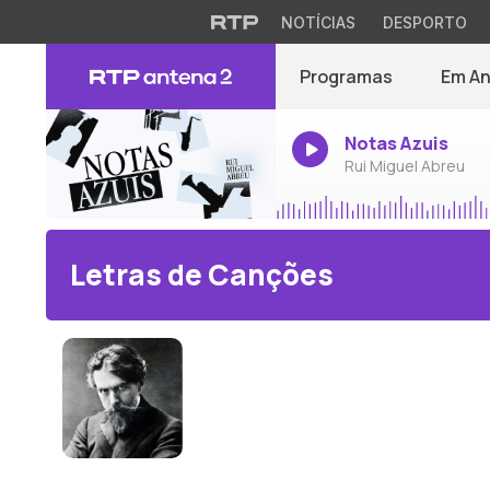
NOTÍCIAS
DESPORTO
Programas
Em A
Notas Azuis
Rui Miguel Abreu
Letras de Canções
Francisco de Lacerda