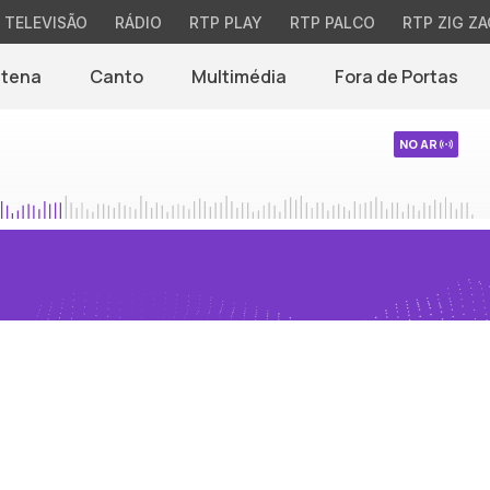
TELEVISÃO
RÁDIO
RTP PLAY
RTP PALCO
RTP ZIG ZA
ntena
Canto
Multimédia
Fora de Portas
NO AR