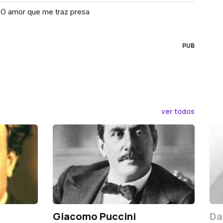
O amor que me traz presa
PUB
ver todos
Giacomo Puccini
Da