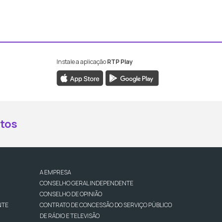
Instale a aplicação
RTP Play
book da RTP Antena 2
nstagram da RTP Antena 2
ao YouTube da RTP Antena 2
er ao X da RTP Antena 2
tos
A EMPRESA
CONSELHO GERAL INDEPENDENTE
CONSELHO DE OPINIÃO
NTE
CONTRATO DE CONCESSÃO DO SERVIÇO PÚBLICO
DE RÁDIO E TELEVISÃO