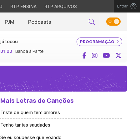
G
RTP ENSINA
RTP ARQUIVOS
Entrar
PJM
Podcasts
Pesquisar
já tocou
PROGRAMAÇÃO
01:00
Banda à Parte
Facebook
Instagram
YouTube
X (Twi
Mais Letras de Canções
Triste de quem tem amores
Tenho tantas saudades
Se eu soubesse que voando