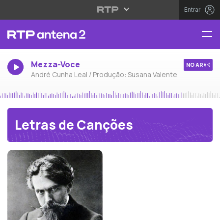
Entrar
Mezza-Voce
NO AR
André Cunha Leal / Produção: Susana Valente
Letras de Canções