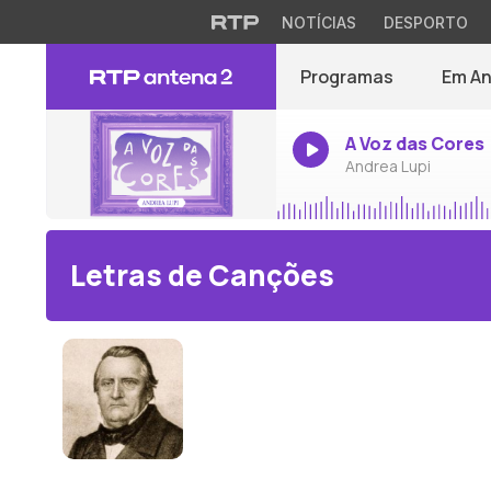
NOTÍCIAS
DESPORTO
Programas
Em A
A Voz das Cores
Andrea Lupi
Letras de Canções
Franz Paul Lachner