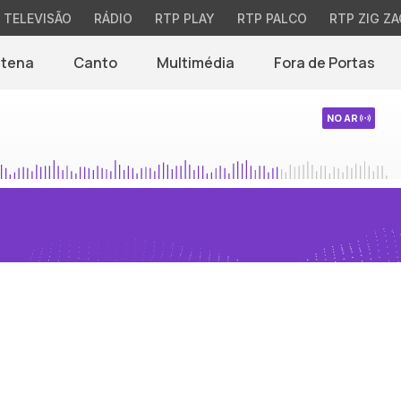
TELEVISÃO
RÁDIO
RTP PLAY
RTP PALCO
RTP ZIG ZA
ntena
Canto
Multimédia
Fora de Portas
NO AR