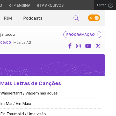
G
RTP ENSINA
RTP ARQUIVOS
Entrar
PJM
Podcasts
Pesquisar
já tocou
PROGRAMAÇÃO
06:00
Música A2
Facebook
Instagram
YouTube
X (Twi
Mais Letras de Canções
Wasserfahrt / Viagem nas águas
Im Mai / Em Maio
Ein Traumbild / Uma visão