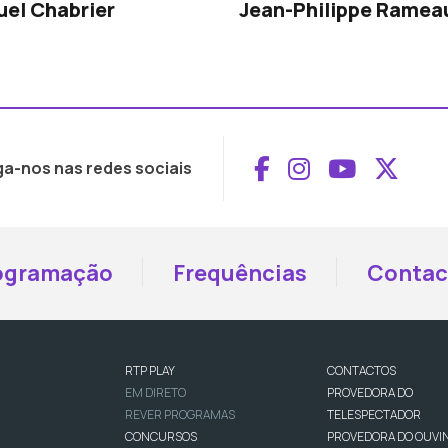
el Chabrier
Jean-Philippe Ramea
Aceder ao Face
Aceder ao I
Aceder 
Aced
ga-nos nas redes sociais
ogramação
Frequências
Contac
RTP PLAY
CONTACTOS
EM DIRETO
PROVEDORA DO
REVER PROGRAMAS
TELESPECTADOR
CONCURSOS
PROVEDORA DO OUVI