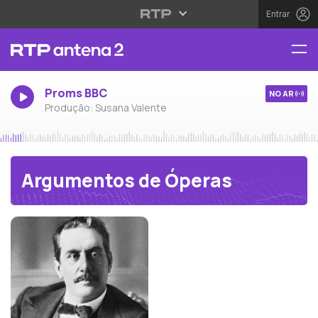
Entrar
Proms BBC
NO AR
Produção: Susana Valente
Argumentos de Óperas