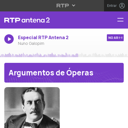
Entrar
Especial RTP Antena 2
NO AR
Nuno Galopim
Argumentos de Óperas