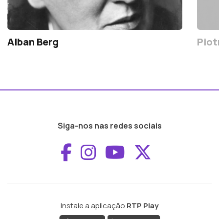
Alban Berg
Piot
Siga-nos nas redes sociais
Aceder ao Faceboo
Aceder ao Inst
Aceder ao 
Aceder a
Instale a aplicação
RTP Play