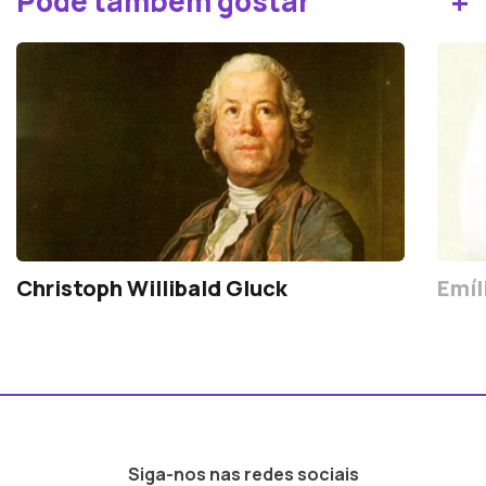
+
Pode também gostar
Christoph Willibald Gluck
Emíl
Siga-nos nas redes sociais