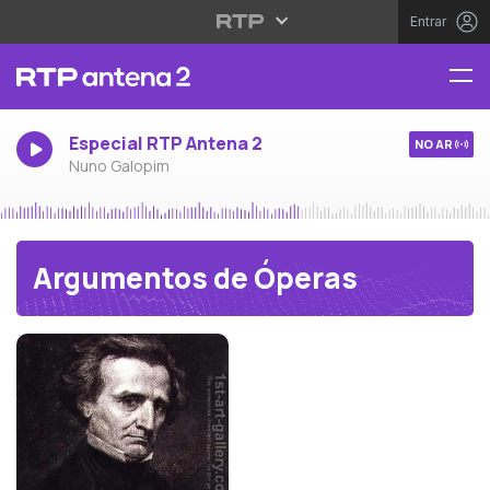
Entrar
Especial RTP Antena 2
NO AR
Nuno Galopim
Argumentos de Óperas