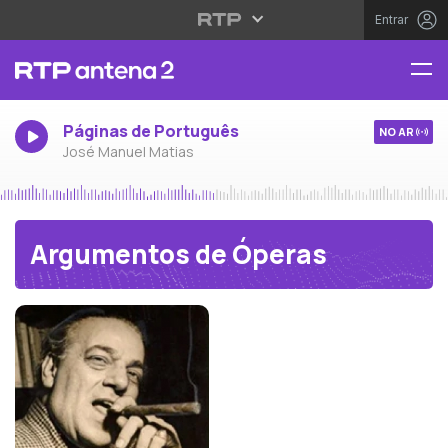
Entrar
Páginas de Português
NO AR
José Manuel Matias
Argumentos de Óperas