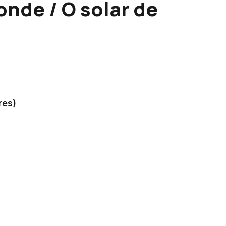
nde / O solar de
res)