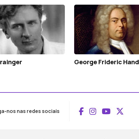
rainger
George Frideric Hand
Aceder ao Face
Aceder ao I
Aceder 
Aced
ga-nos nas redes sociais