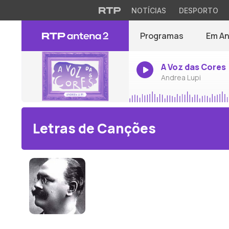
NOTÍCIAS
DESPORTO
Programas
Em A
A Voz das Cores
Andrea Lupi
Letras de Canções
Henri Duparc