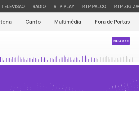
TELEVISÃO
RÁDIO
RTP PLAY
RTP PALCO
RTP ZIG ZA
ntena
Canto
Multimédia
Fora de Portas
NO AR