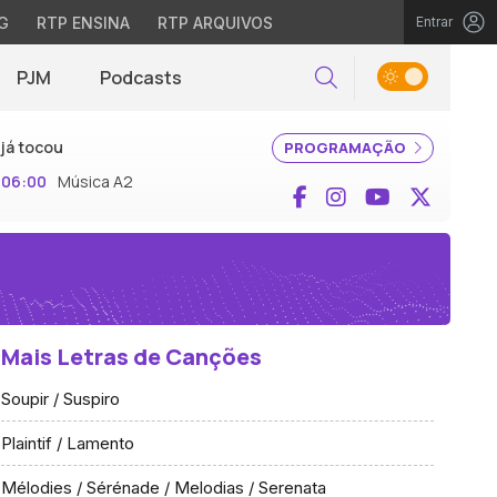
G
RTP ENSINA
RTP ARQUIVOS
Entrar
PJM
Podcasts
Pesquisar
já tocou
PROGRAMAÇÃO
06:00
Música A2
Facebook
Instagram
YouTube
X (Twi
Mais Letras de Canções
Soupir / Suspiro
Plaintif / Lamento
Mélodies / Sérénade / Melodias / Serenata