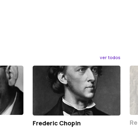
ver todos
Re
Frederic Chopin