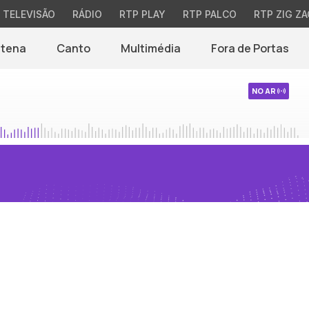
TELEVISÃO
RÁDIO
RTP PLAY
RTP PALCO
RTP ZIG ZA
ntena
Canto
Multimédia
Fora de Portas
NO AR