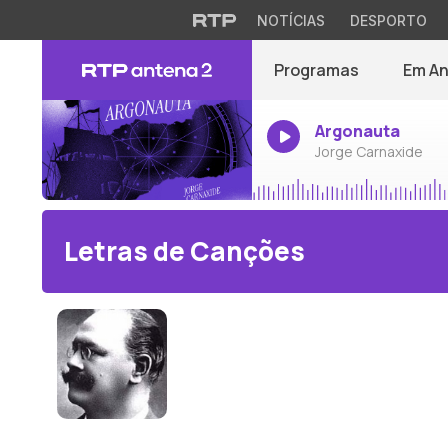
NOTÍCIAS
DESPORTO
Programas
Em A
Argonauta
Jorge Carnaxide
Letras de Canções
Henri Duparc