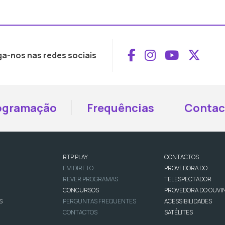
Aceder ao Face
Aceder ao I
Aceder 
Aced
ga-nos nas redes sociais
ogramação
Frequências
Contac
RTP PLAY
CONTACTOS
EM DIRETO
PROVEDORA DO
REVER PROGRAMAS
TELESPECTADOR
CONCURSOS
PROVEDORA DO OUVI
S
PERGUNTAS FREQUENTES
ACESSIBILIDADES
CONTACTOS
SATÉLITES