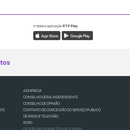
Instale a aplicação
RTP Play
book da RTP Antena 2
nstagram da RTP Antena 2
ao YouTube da RTP Antena 2
er ao X da RTP Antena 2
tos
A EMPRESA
CONSELHO GERAL INDEPENDENTE
CONSELHO DE OPINIÃO
NTE
CONTRATO DE CONCESSÃO DO SERVIÇO PÚBLICO
DE RÁDIO E TELEVISÃO
RGPD
GESTÃO DAS DEFINIÇÕES DE COOKIES