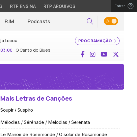
G
RTP ENSINA
RTP ARQUIVOS
Entrar
PJM
Podcasts
Pesquisar
já tocou
PROGRAMAÇÃO
03:00
O Canto do Blues
Facebook
Instagram
YouTube
X (Twi
Mais Letras de Canções
Soupir / Suspiro
Mélodies / Sérénade / Melodias / Serenata
Le Manoir de Rosemonde / O solar de Rosamonde