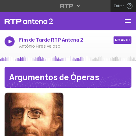
Entrar
Fim de Tarde RTP Antena 2
NO AR
António Pires Veloso
Argumentos de Óperas