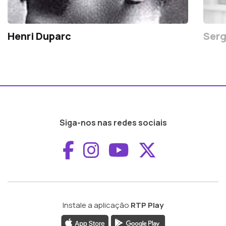
Henri Duparc
Serg
Siga-nos nas redes sociais
Aceder ao Faceboo
Aceder ao Inst
Aceder ao 
Aceder a
Instale a aplicação
RTP Play