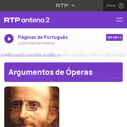
Entrar
Páginas de Português
NO AR
José Manuel Matias
Argumentos de Óperas