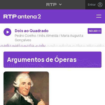
Entrar
Dois ao Quadrado
NO AR
Pedro Coelho / Inês Almeida / Maria Augusta
Gonçalves
Argumentos de Óperas