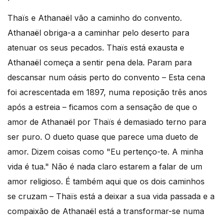
´
Thaïs e Athanaël vão a caminho do convento.
Athanaël obriga-a a caminhar pelo deserto para
atenuar os seus pecados. Thaïs está exausta e
Athanaël começa a sentir pena dela. Param para
descansar num oásis perto do convento – Esta cena
foi acrescentada em 1897, numa reposição três anos
após a estreia – ficamos com a sensação de que o
amor de Athanaël por Thaïs é demasiado terno para
ser puro. O dueto quase que parece uma dueto de
amor. Dizem coisas como "Eu pertenço-te. A minha
vida é tua." Não é nada claro estarem a falar de um
amor religioso. É também aqui que os dois caminhos
se cruzam – Thaïs está a deixar a sua vida passada e a
compaixão de Athanaël está a transformar-se numa