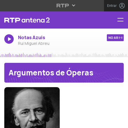
Entrar
Notas Azuis
NO AR
Rui Miguel Abreu
Argumentos de Óperas