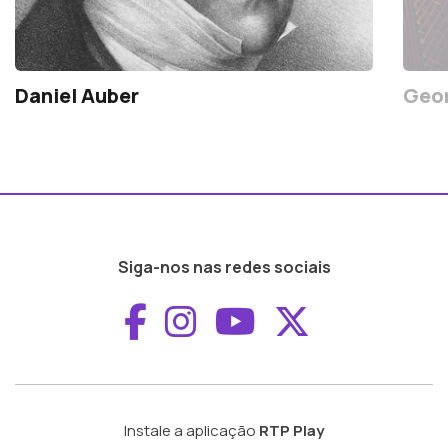
Daniel Auber
Geor
Siga-nos nas redes sociais
Aceder ao Faceboo
Aceder ao Inst
Aceder ao 
Aceder a
Instale a aplicação
RTP Play