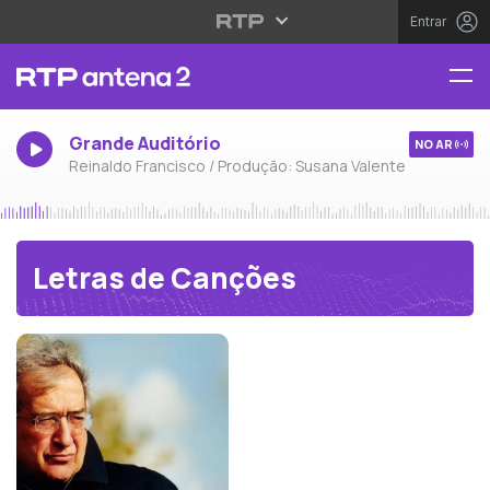
Entrar
Grande Auditório
NO AR
Reinaldo Francisco / Produção: Susana Valente
Letras de Canções