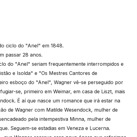
o ciclo do "Anel" em 1848.
iam passar 28 anos.
clo do "Anel" seriam frequentemente interrompidos e
istão e Isolda" e "Os Mestres Cantores de
iro esboço do "Anel", Wagner vê-se perseguido por
refugiar-se, primeiro em Weimar, em casa de Liszt, mais
ndock. É aí que nasce um romance que irá estar na
gação de Wagner com Matilde Wesendock, mulher de
esencadeado pela intempestiva Minna, mulher de
ique. Seguem-se estadias em Veneza e Lucerna.