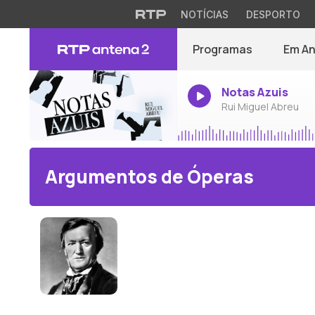
NOTÍCIAS
DESPORTO
Programas
Em A
Notas Azuis
Rui Miguel Abreu
Argumentos de Óperas
Richard Wagner