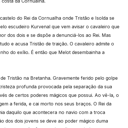
a costa da Cornualha.
castelo do Rei da Cornualha onde Tristão e Isolda se
elo escudeiro Kurvenal que vem avisar o cavaleiro que
or dos dois e se dispõe a denunciá-los ao Rei. Mas
tudo e acusa Tristão de traição. O cavaleiro admite o
nho do exílio. É então que Melot desembainha a
 de Tristão na Bretanha. Gravemente ferido pelo golpe
 tristeza profunda provocada pela separação da sua
avés de certos poderes mágicos que possui. Ao vê-la, o
egem a ferida, e cai morto nos seus braços. O Rei da
nia daquilo que acontecera no navio com a troca
xão dos dois jovens se deve ao poder mágico duma