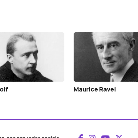
olf
Maurice Ravel
Aceder ao Face
Aceder ao I
Aceder 
Aced