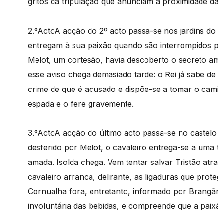
gritos da tripulação que anunciam a proximidade d
2.ºActo
A acção do 2º acto passa-se nos jardins do 
entregam à sua paixão quando são interrompidos p
Melot, um cortesão, havia descoberto o secreto am
esse aviso chega demasiado tarde: o Rei já sabe de 
crime de que é acusado e dispõe-se a tomar o cami
espada e o fere gravemente.
3.ºActo
A acção do último acto passa-se no castelo
desferido por Melot, o cavaleiro entrega-se a uma
amada. Isolda chega. Vem tentar salvar Tristão atr
cavaleiro arranca, delirante, as ligaduras que prot
Cornualha fora, entretanto, informado por Brangâ
involuntária das bebidas, e compreende que a pai