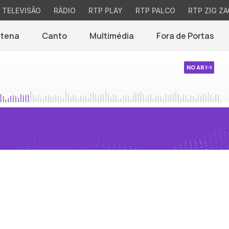
TELEVISÃO
RÁDIO
RTP PLAY
RTP PALCO
RTP ZIG ZA
ntena
Canto
Multimédia
Fora de Portas
NO AR