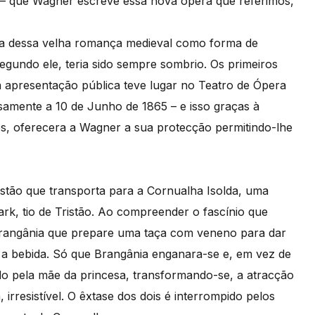
a – que Wagner escreve essa nova ópera que referimos,
ema dessa velha romança medieval como forma de
gundo ele, teria sido sempre sombrio. Os primeiros
a apresentação pública teve lugar no Teatro de Ópera
samente a 10 de Junho de 1865 – e isso graças à
tes, oferecera a Wagner a sua protecção permitindo-lhe
istão que transporta para a Cornualha Isolda, uma
ark, tio de Tristão. Ao compreender o fascínio que
Brangânia que prepare uma taça com veneno para dar
le a bebida. Só que Brangânia enganara-se e, em vez de
do pela mãe da princesa, transformando-se, a atracção
irresistível. O êxtase dos dois é interrompido pelos