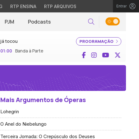
G
RTP ENSINA
RTP ARQUIVOS
Entrar
PJM
Podcasts
Pesquisar
já tocou
PROGRAMAÇÃO
01:00
Banda à Parte
Facebook
Instagram
YouTube
X (Twi
Mais Argumentos de Óperas
Lohegrin
O Anel do Niebelungo
Terceira Jornada: O Crepúsculo dos Deuses