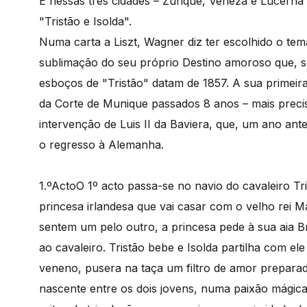
É nessas três cidades – Zurique, Veneza e Lucern
"Tristão e Isolda".
Numa carta a Liszt, Wagner diz ter escolhido o t
sublimação do seu próprio Destino amoroso que, se
esboços de "Tristão" datam de 1857. A sua primeir
da Corte de Munique passados 8 anos – mais preci
intervenção de Luis II da Baviera, que, um ano an
o regresso à Alemanha.
1.ºActo
O 1º acto passa-se no navio do cavaleiro Tr
princesa irlandesa que vai casar com o velho rei M
sentem um pelo outro, a princesa pede à sua aia 
ao cavaleiro. Tristão bebe e Isolda partilha com e
veneno, pusera na taça um filtro de amor prepara
nascente entre os dois jovens, numa paixão mágica, 