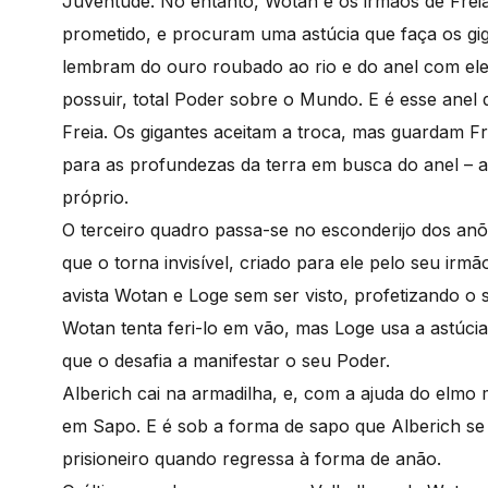
Juventude. No entanto, Wotan e os irmãos de Frei
prometido, e procuram uma astúcia que faça os giga
lembram do ouro roubado ao rio e do anel com ele 
possuir, total Poder sobre o Mundo. E é esse anel
Freia. Os gigantes aceitam a troca, mas guardam 
para as profundezas da terra em busca do anel – a
próprio.
O terceiro quadro passa-se no esconderijo dos an
que o torna invisível, criado para ele pelo seu ir
avista Wotan e Loge sem ser visto, profetizando o
Wotan tenta feri-lo em vão, mas Loge usa a astúci
que o desafia a manifestar o seu Poder.
Alberich cai na armadilha, e, com a ajuda do elm
em Sapo. E é sob a forma de sapo que Alberich se
prisioneiro quando regressa à forma de anão.