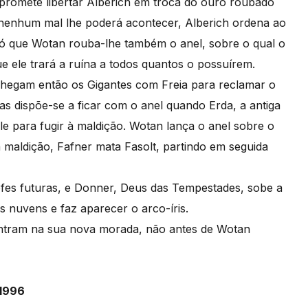
promete libertar Alberich em troca do ouro roubado
 nenhum mal lhe poderá acontecer, Alberich ordena ao
ó que Wotan rouba-lhe também o anel, sobre o qual o
 ele trará a ruína a todos quantos o possuírem.
 chegam então os Gigantes com Freia para reclamar o
s dispõe-se a ficar com o anel quando Erda, a antiga
le para fugir à maldição. Wotan lança o anel sobre o
 maldição, Fafner mata Fasolt, partindo em seguida
fes futuras, e Donner, Deus das Tempestades, sobe a
 nuvens e faz aparecer o arco-íris.
entram na sua nova morada, não antes de Wotan
 1996