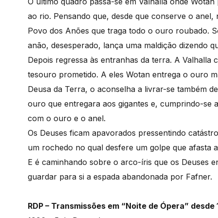
O último quadro passa-se em Valhalla onde Wotan 
ao rio. Pensando que, desde que conserve o anel,
Povo dos Anões que traga todo o ouro roubado. S
anão, desesperado, lança uma maldição dizendo que
Depois regressa às entranhas da terra. A Valhalla
tesouro prometido. A eles Wotan entrega o ouro ma
Deusa da Terra, o aconselha a livrar-se também de
ouro que entregara aos gigantes e, cumprindo-se a
com o ouro e o anel.
Os Deuses ficam apavorados pressentindo catástro
um rochedo no qual desfere um golpe que afasta as
E é caminhando sobre o arco-íris que os Deuses 
guardar para si a espada abandonada por Fafner.
RDP – Transmissões em “Noite de Ópera” desde