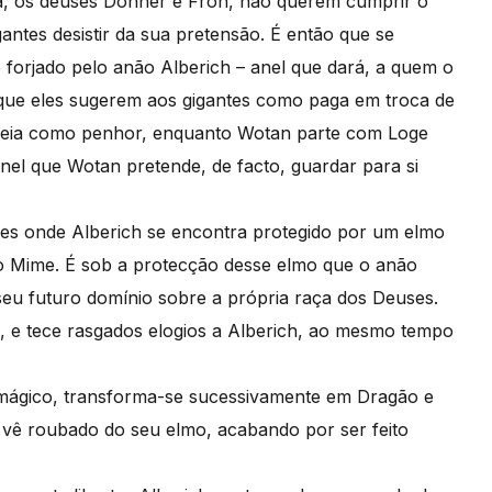
a, os deuses Donner e Froh, não querem cumprir o
ntes desistir da sua pretensão. É então que se
forjado pelo anão Alberich – anel que dará, a quem o
 que eles sugerem aos gigantes como paga em troca de
Freia como penhor, enquanto Wotan parte com Loge
nel que Wotan pretende, de facto, guardar para si
ões onde Alberich se encontra protegido por um elmo
mão Mime. É sob a protecção desse elmo que o anão
 seu futuro domínio sobre a própria raça dos Deuses.
a, e tece rasgados elogios a Alberich, ao mesmo tempo
o mágico, transforma-se sucessivamente em Dragão e
 vê roubado do seu elmo, acabando por ser feito