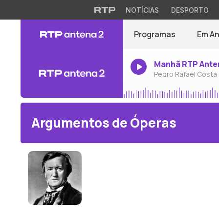
NOTÍCIAS
DESPORTO
Programas
Em A
Manhã RTP Ante
Pedro Rafael Costa
Argumentos de Óperas
Richard Wagner