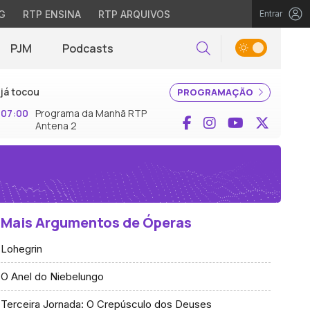
G
RTP ENSINA
RTP ARQUIVOS
Entrar
PJM
Podcasts
Pesquisar
já tocou
PROGRAMAÇÃO
07:00
Programa da Manhã RTP
Facebook
Instagram
YouTube
X (Twi
Antena 2
Mais Argumentos de Óperas
Lohegrin
O Anel do Niebelungo
Terceira Jornada: O Crepúsculo dos Deuses