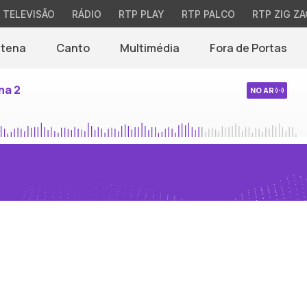
TELEVISÃO
RÁDIO
RTP PLAY
RTP PALCO
RTP ZIG ZA
ntena
Canto
Multimédia
Fora de Portas
na 2
NO AR