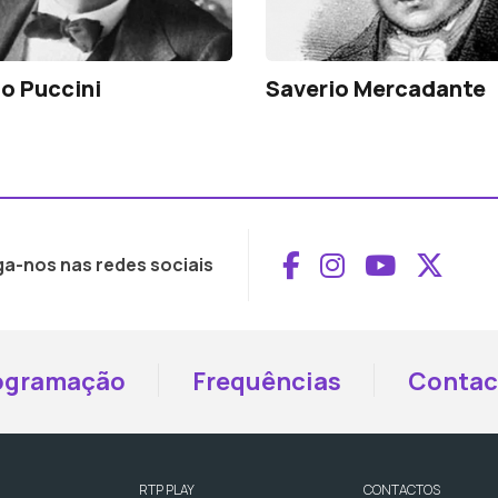
o Puccini
Saverio Mercadante
Aceder ao Face
Aceder ao I
Aceder 
Aced
ga-nos nas redes sociais
ogramação
Frequências
Contac
RTP PLAY
CONTACTOS