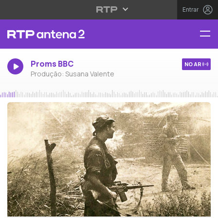
Entrar
Proms BBC
NO AR
Produção: Susana Valente