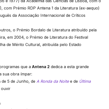
6 e 1977) da Academia das Ciências de Lisboa, com o
), com Prémio RDP Antena 1 da Literatura (ex-aequo)
uguês da Associação Internacional de Críticos
utros, o Prémio Bordalo de Literatura atribuído pela
ra, em 2004, o Prémio de Literatura do Festival
ha de Mérito Cultural, atribuída pelo Estado
s programas que a
Antena 2
dedica a esta grande
a sua obra ímpar:
da de 5 de Junho, de
A Ronda da Noite
e de
Última
m ouvir
a