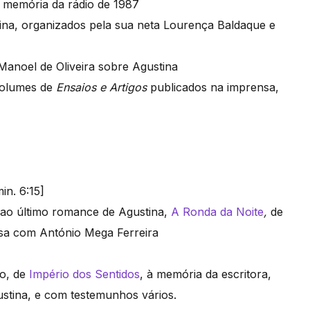
a memória da rádio de 1987
tina, organizados pela sua neta Lourença Baldaque e
Manoel de Oliveira sobre Agustina
volumes de
Ensaios e Artigos
publicados na imprensa,
in. 6:15]
 ao último romance de Agustina,
A Ronda da Noite
,
de
rsa com
António Mega Ferreira
ho, de
Império dos Sentidos
, à memória da escritora,
ustina, e com testemunhos vários.