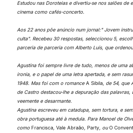
Estudou nas Doroteias e divertiu-se nos salões de 
cinema como cafés-concerto.
Aos 22 anos põe anúncio num jornal:" Jovem instru
culta". Recebeu 30 respostas, seleccionou 5, escol
parceria de parceria com Alberto Luís, que ordenou 
Agustina foi sempre livre de tudo, menos de uma a
ironia, e o papel de uma letra apertada, e sem rasu
1948. Mas foi com o romance
A Sibila
, de 54, que 
de Castro destacou-lhe a depuração das palavras, 
veemente e desarmante.
Agustina escreveu em catadupa, sem tortura, e sem
obra portuguesa até à medula. Para Manoel de Olvei
como
Francisca
,
Vale Abraão
,
Party
, ou
O Conven