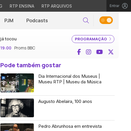
G
RTP ENSINA
RTP ARQUIVOS
Entrar
PJM
Podcasts
Pesquisar
já tocou
PROGRAMAÇÃO
19:00
Proms BBC
Facebook
Instagram
YouTube
X (Twi
Pode também gostar
Dia Internacional dos Museus |
Museu RTP | Museu da Música
Augusto Abelaira, 100 anos
Pedro Abrunhosa em entrevista