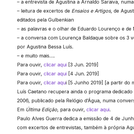
– a entrevista de Agustina a Arnaldo Saraiva, num
– leitura de excertos de
Ensaios e Artigos
, de Agus
editados pela Gulbenkian
– as palavras e o olhar de Eduardo Lourenço e de 
– a conversa com Lourença Baldaque sobre os 3 
por Agustina Bessa Luís.
– e muito mais….
Para ouvir,
clicar aqui
[3 Jun. 2019]
Para ouvir,
clicar aqui
[4 Jun. 2019]
Para ouvir,
clicar aqu
i [5 Junho 2019] [a partir do m
Luís Caetano recupera ainda o programa dedicado
2006, publicado pela Relógio d’Água, numa conve
Em
Última Edição
, para ouvir,
clicar aqui
.
Paulo Alves Guerra dedica a emissão de 4 de Jun
com excertos de entrevistas, também à própria Ag