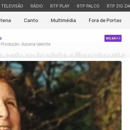
TELEVISÃO
RÁDIO
RTP PLAY
RTP PALCO
RTP ZIG ZA
ntena
Canto
Multimédia
Fora de Portas
o
NO AR
/ Produção: Susana Valente