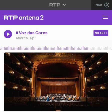
Entrar
A Voz das Cores
NO AR
Andrea Lupi