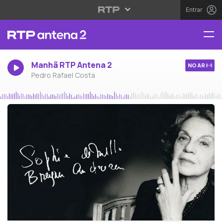
Entrar
Manhã RTP Antena 2
NO AR
Pedro Rafael Costa