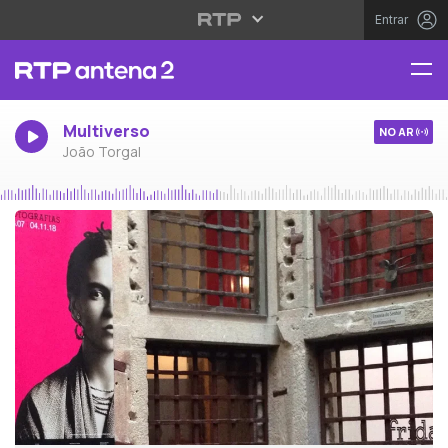
Entrar
Multiverso
NO AR
João Torgal