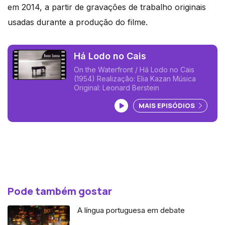
em 2014, a partir de gravações de trabalho originais
usadas durante a produção do filme.
Há Lodo no Cais
On the Waterfront / Há Lodo no Cais
(1954) Realização: Elia Kazan Música
Original: Leonard Berstein
Ouvir podcast
MAIS EPISÓDIOS
Pode também gostar
A língua portuguesa em debate