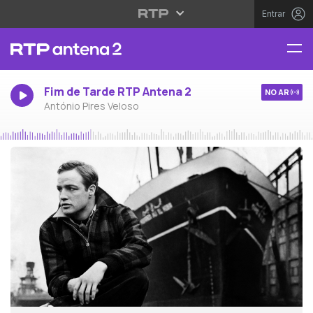
Entrar
Fim de Tarde RTP Antena 2
NO AR
António Pires Veloso