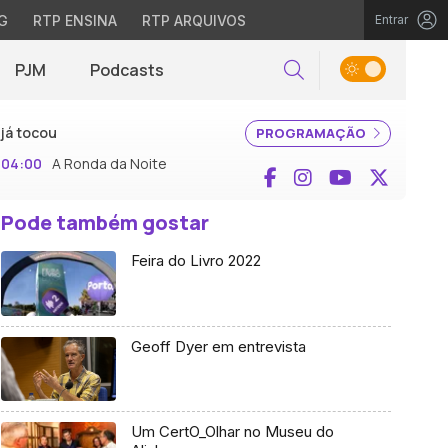
G
RTP ENSINA
RTP ARQUIVOS
Entrar
PJM
Podcasts
Pesquisar
já tocou
PROGRAMAÇÃO
04:00
A Ronda da Noite
Facebook
Instagram
YouTube
X (Twi
Pode também gostar
Feira do Livro 2022
Geoff Dyer em entrevista
Um CertO_Olhar no Museu do