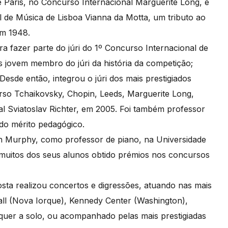
Paris, no Concurso Internacional Marguerite Long, e
 de Música de Lisboa Vianna da Motta, um tributo ao
em 1948.
a fazer parte do júri do 1º Concurso Internacional de
 jovem membro do júri da história da competição;
 Desde então, integrou o júri dos mais prestigiados
so Tchaikovsky, Chopin, Leeds, Marguerite Long,
al Sviatoslav Richter, em 2005. Foi também professor
do mérito pedagógico.
wn Murphy, como professor de piano, na Universidade
muitos dos seus alunos obtido prémios nos concursos
osta realizou concertos e digressões, atuando nas mais
all (Nova Iorque), Kennedy Center (Washington),
 quer a solo, ou acompanhado pelas mais prestigiadas