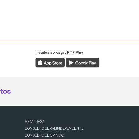
Instale a aplicação
RTP Play
book da RTP Antena 2
nstagram da RTP Antena 2
ao YouTube da RTP Antena 2
er ao X da RTP Antena 2
tos
A EMPRESA
CONSELHO GERAL INDEPENDENTE
CONSELHO DE OPINIÃO