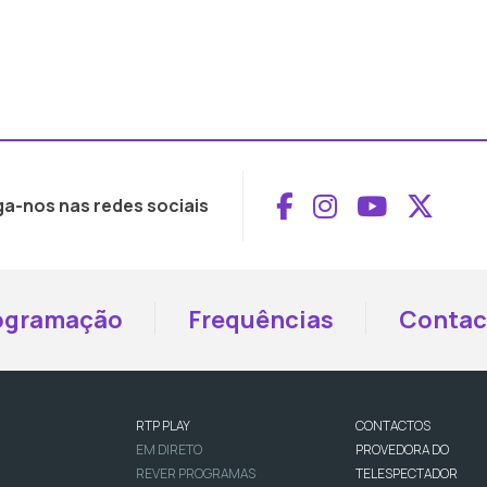
Aceder ao Face
Aceder ao I
Aceder 
Aced
ga-nos nas redes sociais
ogramação
Frequências
Contac
RTP PLAY
CONTACTOS
EM DIRETO
PROVEDORA DO
REVER PROGRAMAS
TELESPECTADOR