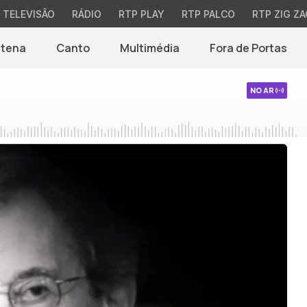
TELEVISÃO
RÁDIO
RTP PLAY
RTP PALCO
RTP ZIG ZA
ntena
Canto
Multimédia
Fora de Portas
NO AR