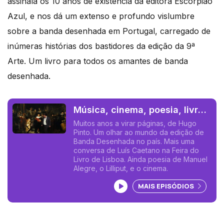
assinala os 10 anos de existência da editora Escorpião
Azul, e nos dá um extenso e profundo vislumbre
sobre a banda desenhada em Portugal, carregado de
inúmeras histórias dos bastidores da edição da 9ª
Arte. Um livro para todos os amantes de banda
desenhada.
Música, cinema, poesia, livros.
Um programa de Luís Caetano.
Muitos anos a virar páginas, de Hugo
Pinto. Um olhar ao mundo da edição de
Banda Desenhada no país. Mais uma
conversa de Luís Caetano na Feira do
Livro de Lisboa. Ainda poesia de Manuel
Alegre, o Lilliput, e o cinema.
Ouvir podcast
MAIS EPISÓDIOS