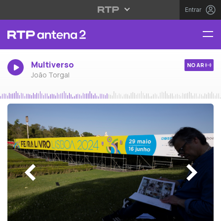
Entrar
Multiverso
NO AR
João Torgal