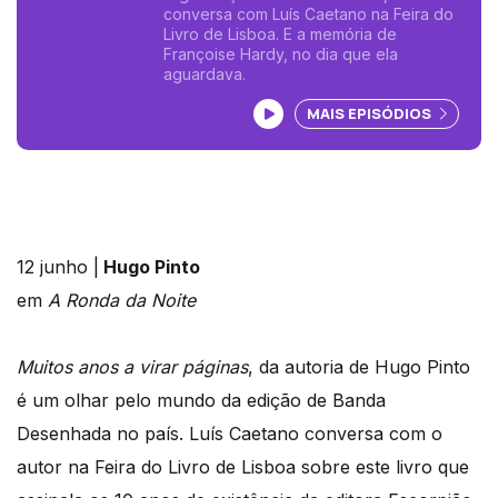
conversa com Luís Caetano na Feira do
Livro de Lisboa. E a memória de
Françoise Hardy, no dia que ela
aguardava.
Ouvir podcast
MAIS EPISÓDIOS
12 junho |
Hugo Pinto
em
A Ronda da Noite
Muitos anos a virar páginas
, da autoria de Hugo Pinto
é um olhar pelo mundo da edição de Banda
Desenhada no país. Luís Caetano conversa com o
autor na Feira do Livro de Lisboa sobre este livro que