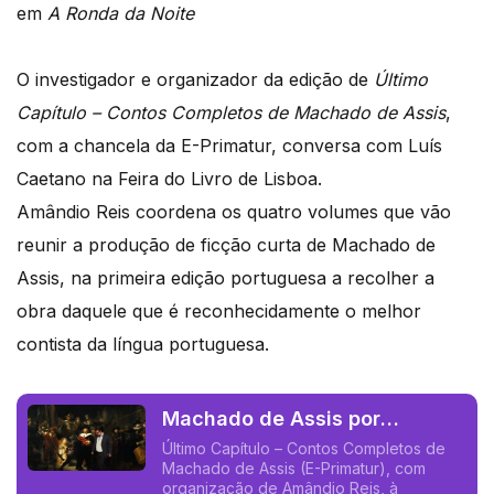
em
A Ronda da Noite
O investigador e organizador da edição de
Último
Capítulo – Contos Completos de Machado de Assis
,
com a chancela da E-Primatur, conversa com Luís
Caetano na Feira do Livro de Lisboa.
Amândio Reis coordena os quatro volumes que vão
reunir a produção de ficção curta de Machado de
Assis, na primeira edição portuguesa a recolher a
obra daquele que é reconhecidamente o melhor
contista da língua portuguesa.
Machado de Assis por
Amândio Reis. E a voz de
Último Capítulo – Contos Completos de
Machado de Assis (E-Primatur), com
Françoise Hardy.
organização de Amândio Reis, à