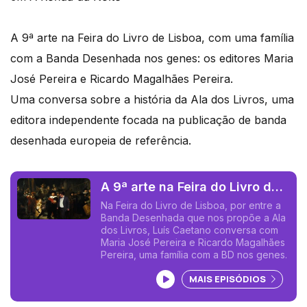
A 9ª arte na Feira do Livro de Lisboa, com uma família
com a Banda Desenhada nos genes: os editores Maria
José Pereira e Ricardo Magalhães Pereira.
Uma conversa sobre a história da Ala dos Livros, uma
editora independente focada na publicação de banda
desenhada europeia de referência.
A 9ª arte na Feira do Livro de
Lisboa
Na Feira do Livro de Lisboa, por entre a
Banda Desenhada que nos propõe a Ala
dos Livros, Luís Caetano conversa com
Maria José Pereira e Ricardo Magalhães
Pereira, uma família com a BD nos genes.
Ouvir podcast
MAIS EPISÓDIOS