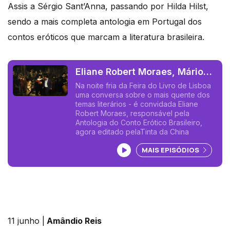
Assis a Sérgio Sant’Anna, passando por Hilda Hilst,
sendo a mais completa antologia em Portugal dos
contos eróticos que marcam a literatura brasileira.
Eliane Robert Moraes, Mário
Cláudio, Daniel Faria, Arvo
Na noite fria da Feira do Livro de Lisboa
uma conversa sobre o mais quente dos
Pärt
temas literários - é convidada Eliane
Robert Moraes, responsável pela
Antologia do Conto Erótico Brasileiro,
agora editado pelaTinta da China
Ouvir podcast
MAIS EPISÓDIOS
11 junho |
Amândio Reis