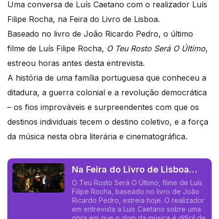
Uma conversa de Luís Caetano com o realizador Luís
Filipe Rocha, na Feira do Livro de Lisboa.
Baseado no livro de João Ricardo Pedro, o último
filme de Luís Filipe Rocha,
O Teu Rosto Será O Último
,
estreou horas antes desta entrevista.
A história de uma família portuguesa que conheceu a
ditadura, a guerra colonial e a revolução democrática
– os fios improváveis e surpreendentes com que os
destinos individuais tecem o destino coletivo, e a força
da música nesta obra literária e cinematográfica.
Na Feira do Livro de Lisboa
com o realizador Luís Filipe
O Teu Rosto Será O Último, filme de Luís
Filipe Rocha, baseado no livro de João
Rocha.
Ricardo Pedro, estreia hoje. O realizador
em entrevista a Luís Caetano sobre uma
obra em que o dom da música é difícil de