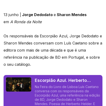
13 junho |
Jorge Dedodato
e
Sharon Mendes
em
A Ronda da Noite
Os responsáveis da Escorpião Azul, Jorge Dedodato e
Sharon Mendes conversam com Luís Caetano sobre a
editora com mais de uma década e que é uma
referência na publicação de BD em Portugal, e sobre
o seu catálogo.
Escorpião Azul. Herberto
Helder. Rabelais.
Na Feira do Livro de Lisboa Luís Caetano
conversa com os responsáveis da
Escorpião Azul, uma referência na edição
de BD, Jorge Dedodato e Sharon
Mendes. Poesia de Herberto Helder. E