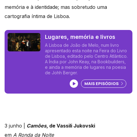
memória e à identidade; mas sobretudo uma
cartografia íntima de Lisboa.
Lugares, memória e livros
A Lisboa de João de Melo, num livro
apresentado esta noite na Feira do Livro
de Lisboa, editado pelo Centro Atlântico.
A Índia por John Keay, na Bookbuilders,
e ainda a memória de lugares na poesia
de Johh Berger.
Ouvir podcast
MAIS EPISÓDIOS
3 junho |
Camões
, de Vassili Jukovski
em
A Ronda da Noite