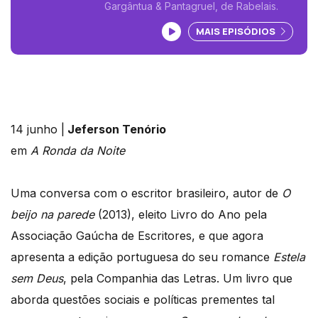
Gargântua & Pantagruel, de Rabelais.
Ouvir podcast
MAIS EPISÓDIOS
14 junho |
Jeferson Tenório
em
A Ronda da Noite
Uma conversa com o escritor brasileiro, autor de
O
beijo na parede
(2013), eleito Livro do Ano pela
Associação Gaúcha de Escritores, e que agora
apresenta a edição portuguesa do seu romance
Estela
sem Deus
, pela Companhia das Letras. Um livro que
aborda questões sociais e políticas prementes tal