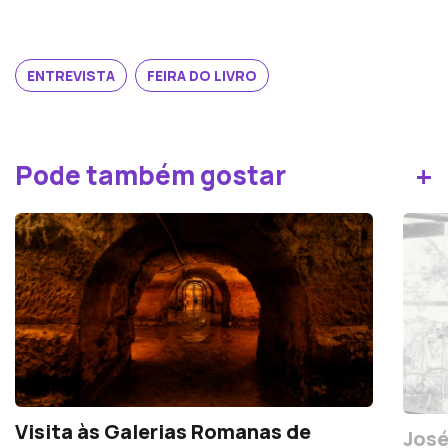
ENTREVISTA
FEIRA DO LIVRO
+
Pode também gostar
Visita às Galerias Romanas de
José