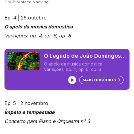
Col. Biblioteca Nacional
Ep. 4 | 26 outubro
O apelo da música doméstica
Variações: op. 4, op. 6, op. 8
O Legado de João Domingos
Bomtempo 04 (João Pedro
O apelo da música doméstica -
Variações: op. 4, op. 6, op. 8
Delgado)
Ouvir podcast
MAIS EPISÓDIOS
Ep. 5 | 2 novembro
Ímpeto e tempestade
Concerto para Piano e Orquestra nº 3