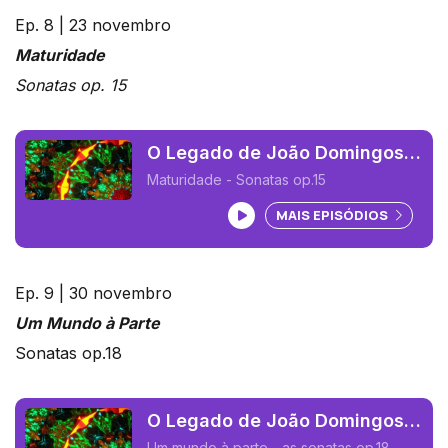
Ep. 8 | 23 novembro
Maturidade
Sonatas op. 15
O Legado de João Domingos
Bomtempo 08 (João Pedro
Maturidade - Sonatas op.15
Delgado)
Ouvir podcast
MAIS EPISÓDIOS
Ep. 9 | 30 novembro
Um Mundo à Parte
Sonatas op.18
O Legado de João Domingos
Bomtempo 09 (João Pedro
Um mundo à parte - as sonatas op.18