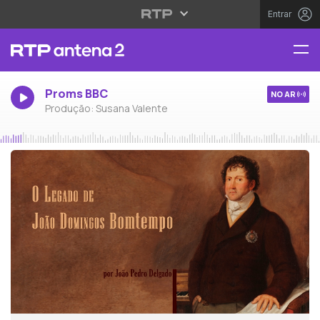
Entrar
Proms BBC
NO AR
Produção: Susana Valente