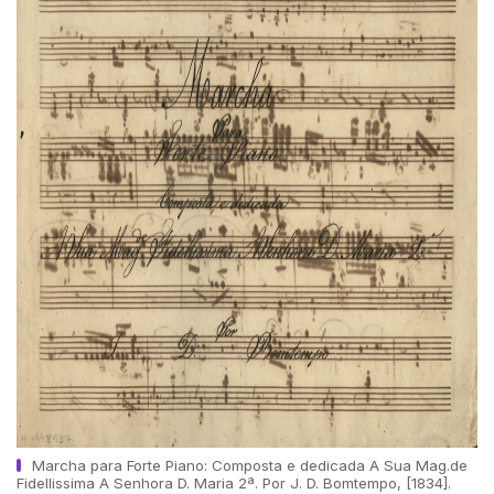
Marcha para Forte Piano: Composta e dedicada A Sua Mag.de
Fidellissima A Senhora D. Maria 2ª. Por J. D. Bomtempo, [1834].