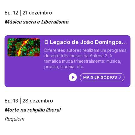
Ep. 12 | 21 dezembro
Música sacra e Liberalismo
O Legado de João Domingos
Bomtempo 12 (João Pedro
Diferentes autores realizam um programa
durante três meses na Antena 2. A
Delgado)
temática muda trimestralmente: música,
poesia, cinema, etc.
Ouvir podcast
MAIS EPISÓDIOS
Ep. 13 | 28 dezembro
Morte na religião liberal
Requiem