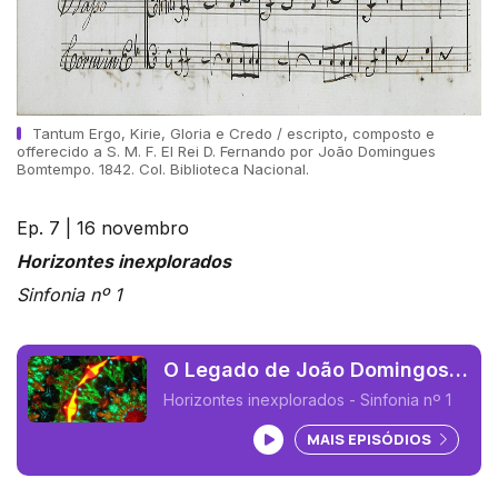
Tantum Ergo, Kirie, Gloria e Credo / escripto, composto e
offerecido a S. M. F. El Rei D. Fernando por João Domingues
Bomtempo. 1842. Col. Biblioteca Nacional.
Ep. 7 | 16 novembro
Horizontes inexplorados
Sinfonia nº 1
O Legado de João Domingos
Bomtempo 07 (João Pedro
Horizontes inexplorados - Sinfonia nº 1
Delgado)
Ouvir podcast
MAIS EPISÓDIOS