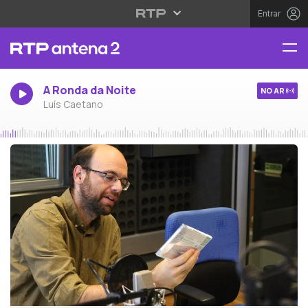
Entrar
A Ronda da Noite
NO AR
Luís Caetano