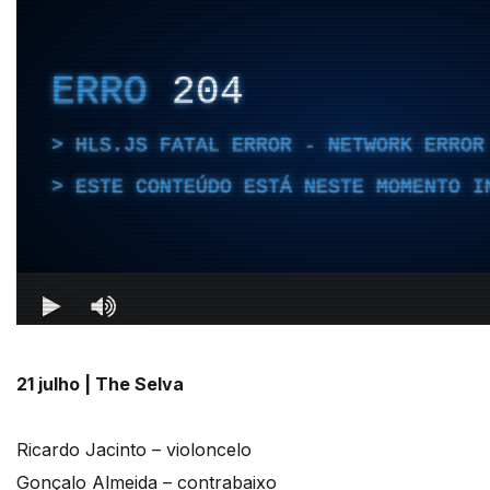
21 julho | The Selva
Ricardo Jacinto – violoncelo
Gonçalo Almeida – contrabaixo