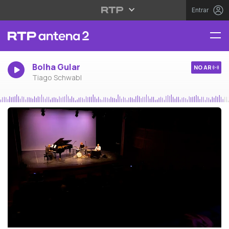
Entrar
Bolha Gular
NO AR
Tiago Schwabl