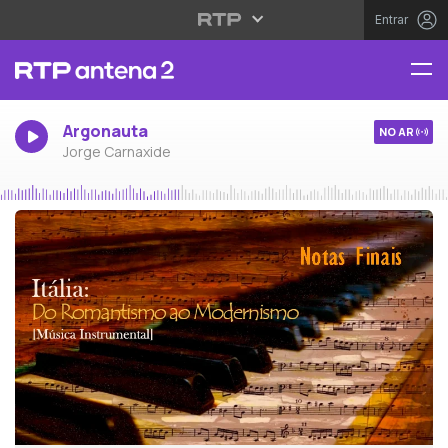
Entrar
Argonauta
NO AR
Jorge Carnaxide