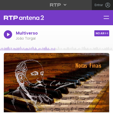
Entrar
Multiverso
NO AR
João Torgal