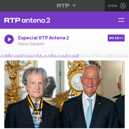
Entrar
Especial RTP Antena 2
NO AR
Nuno Galopim