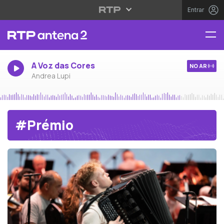
Entrar
A Voz das Cores
NO AR
Andrea Lupi
#Prémio