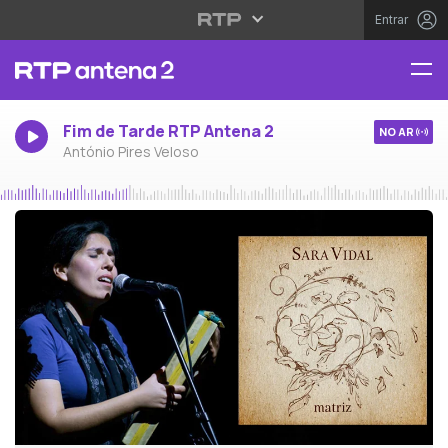
Entrar
Fim de Tarde RTP Antena 2
NO AR
António Pires Veloso