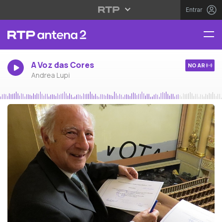
Entrar
A Voz das Cores
NO AR
Andrea Lupi