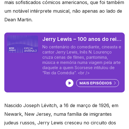
mais sofisticados cómicos americanos, que foi também
um notável intérprete musical, não apenas ao lado de
Dean Martin.
Jerry Lewis – 100 anos do rei
da comédia
No centenário do comediante, cineasta e
cantor Jerry Lewis, Inês N. Lourenço
cruza cenas de filmes, pantomima,
música e memória numa viagem pela arte
daquele a quem Scorsese intitulou de
“Rei da Comédia”. <br />
Ouvir podcast
MAIS EPISÓDIOS
Nascido Joseph Lévitch, a 16 de março de 1926, em
Newark, New Jersey, numa família de imigrantes
judeus russos, Jerry Lewis cresceu no circuito dos