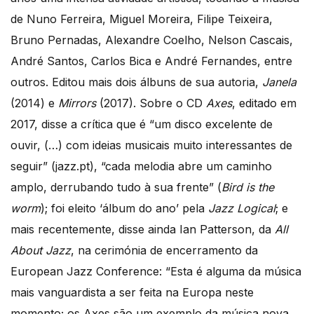
de Nuno Ferreira, Miguel Moreira, Filipe Teixeira,
Bruno Pernadas, Alexandre Coelho, Nelson Cascais,
André Santos, Carlos Bica e André Fernandes, entre
outros. Editou mais dois álbuns de sua autoria,
Janela
(2014) e
Mirrors
(2017). Sobre o CD
Axes
, editado em
2017, disse a crítica que é “um disco excelente de
ouvir, (…) com ideias musicais muito interessantes de
seguir” (jazz.pt), “cada melodia abre um caminho
amplo, derrubando tudo à sua frente” (
Bird is the
worm
); foi eleito ‘álbum do ano’ pela
Jazz Logical
; e
mais recentemente, disse ainda Ian Patterson, da
All
About Jazz
, na cerimónia de encerramento da
European Jazz Conference: “Esta é alguma da música
mais vanguardista a ser feita na Europa neste
momento; os Axes são um exemplo da música nova