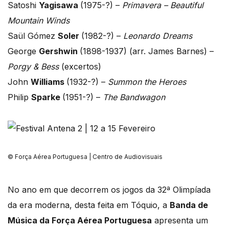
Satoshi
Yagisawa
(1975-?) –
Primavera – Beautiful
Mountain Winds
Saül Gómez
Soler
(1982-?) –
Leonardo Dreams
George
Gershwin
(1898-1937) (arr. James Barnes) –
Porgy & Bess
(excertos)
John
Williams
(1932-?) –
Summon the Heroes
Philip
Sparke
(1951-?) –
The Bandwagon
© Força Aérea Portuguesa | Centro de Audiovisuais
No ano em que decorrem os jogos da 32ª Olimpíada
da era moderna, desta feita em Tóquio, a
Banda de
Música da Força Aérea Portuguesa
apresenta um