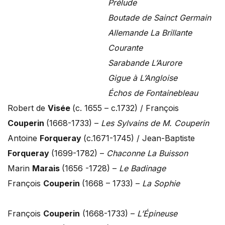
Prélude
Boutade de Sainct Germain
Allemande La Brillante
Courante
Sarabande L’Aurore
Gigue à L’Angloise
Échos de Fontainebleau
Robert de
Visée
(c. 1655 – c.1732) / François
Couperin
(1668-1733) –
Les Sylvains de M. Couperin
Antoine
Forqueray
(c.1671-1745) / Jean-Baptiste
Forqueray
(1699-1782) –
Chaconne La Buisson
Marin
Marais
(1656 -1728) –
Le Badinage
François
Couperin
(1668 – 1733) –
La Sophie
François
Couperin
(1668-1733) –
L’Épineuse