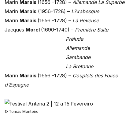
Marin
Marais
(1656 -1728) –
Allemande La Superbe
Marin
Marais
(1956-1728) –
L’Arabesque
Marin
Marais
(1656 -1728) –
Lá Rêveuse
Jacques
Morel
(1690-1740) –
Première Suite
Prélude
Allemande
Sarabande
La Bretonne
Marin
Marais
(1656 -1728) –
Couplets des Folies
d’Espagne
© Tomás Monteiro