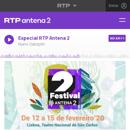
Entrar
Especial RTP Antena 2
NO AR
Nuno Galopim