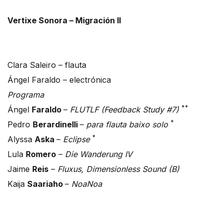
Vertixe Sonora – Migración II
Clara Saleiro – flauta
Ángel Faraldo – electrónica
Programa
**
Ángel
Faraldo
–
FLUTLF (Feedback Study #7)
*
Pedro
Berardinelli
–
para flauta baixo solo
*
Alyssa
Aska
–
Eclipse
Lula
Romero
–
Die Wanderung IV
Jaime
Reis
–
Fluxus, Dimensionless Sound (B)
Kaija
Saariaho
–
NoaNoa