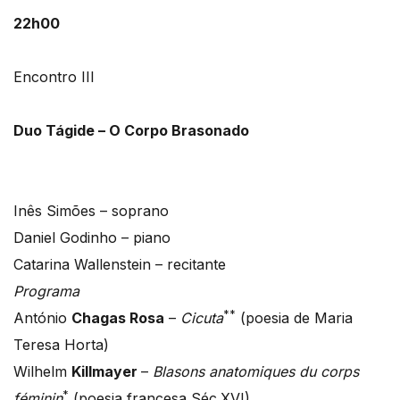
22h00
Encontro III
Duo Tágide – O Corpo Brasonado
Inês Simões – soprano
Daniel Godinho – piano
Catarina Wallenstein – recitante
Programa
**
António
Chagas Rosa
–
Cicuta
(poesia de Maria
Teresa Horta)
Wilhelm
Killmayer
–
Blasons anatomiques du corps
*
féminin
(poesia francesa Séc.XVI)