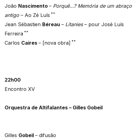
João
Nascimento
–
Porquê…? Memória de um abraço
**
antigo
– Ao Zé Luís
Jean Sébastien
Béreau
–
Litanies
– pour José Luís
**
Ferreira
**
Carlos
Caires
– [nova obra]
22h00
Encontro XV
Orquestra de Altifalantes – Gilles Gobeil
Gilles
Gobeil
– difusão