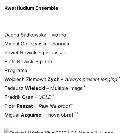
Kwartludium Ensemble
Dagna Sadkowska – violino
Michał Górczyński – clarinete
Paweł Nowicki – percussão
Piotr Nowicki – piano
Programa
*
Wojciech Ziemowit
Zych
–
Always present longing
*
Tadeusz
Wielecki
– Multiple image
*
Fredrik
Gran
–
VOLD
*
Piotr
Peszat
–
Real life proof
**
Miguel
Azguime
– [nova obra]