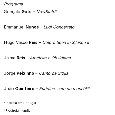
Programa
Gonçalo
Gato
–
NowState
*
Emmanuel
Nunes
–
Ludi Concertato
Hugo Vasco
Reis
–
Colors Seen in Silence II
Jaime
Reis
–
Ametista e Obsidiana
Jorge
Peixinho
–
Canto da Sibila
João
Quinteiro
–
Euridice, sete da manhã
**
* estreia em Portugal
** estreia mundial