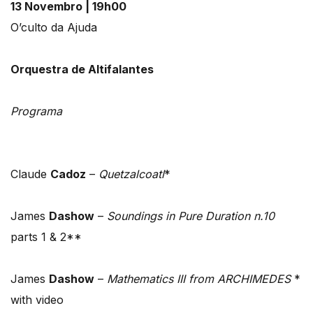
13 Novembro | 19h00
O’culto da Ajuda
Orquestra de Altifalantes
Programa
Claude
Cadoz
–
Quetzalcoatl
*
James
Dashow
–
Soundings in Pure Duration n.10
parts 1 & 2**
James
Dashow
–
Mathematics III from ARCHIMEDES
*
with video