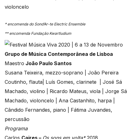
violoncelo
*
encomenda do Sond’Ar-te Electric Ensemble
** encomenda Fundação Kwartludium
Grupo de Música Contemporânea de Lisboa
Maestro
João Paulo Santos
Susana Teixeira, mezzo-soprano | João Pereira
Coutinho, flauta| Luís Gomes, clarinete | José Sá
Machado, violino | Ricardo Mateus, viola | Jorge Sá
Machado, violoncelo | Ana Castanhito, harpa |
Cândido Fernandes, piano | Fátima Juvandes,
percussão
Programa
Carlos
Caires –
Os sons em volta*
2018