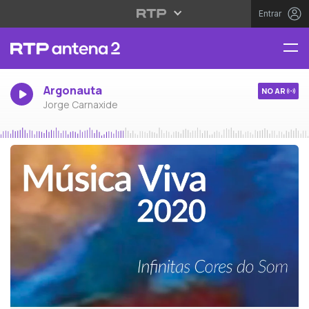
Entrar
Argonauta
NO AR
Jorge Carnaxide