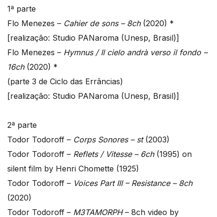
1ª parte
Flo Menezes –
Cahier de sons – 8ch
(2020) *
[realização: Studio PANaroma (Unesp, Brasil)]
Flo Menezes –
Hymnus / Il cielo andrà verso il fondo –
16ch
(2020) *
(parte 3 de Ciclo das Errâncias)
[realização: Studio PANaroma (Unesp, Brasil)]
2ª parte
Todor Todoroff –
Corps Sonores – st
(2003)
Todor Todoroff –
Reflets / Vitesse – 6ch
(1995) on
silent film by Henri Chomette (1925)
Todor Todoroff –
Voices Part III – Resistance – 8ch
(2020)
Todor Todoroff –
M3TAMORPH
– 8ch video by