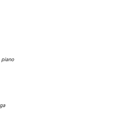
 piano
lga