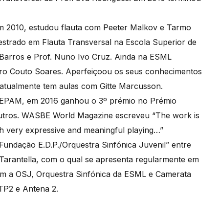
m 2010, estudou flauta com Peeter Malkov e Tarmo
estrado em Flauta Transversal na Escola Superior de
 Barros e Prof. Nuno Ivo Cruz. Ainda na ESML
edro Couto Soares. Aperfeiçoou os seus conhecimentos
tualmente tem aulas com Gitte Marcusson.
CEPAM, em 2016 ganhou o 3º prémio no Prémio
 outros. WASBE World Magazine escreveu “The work is
ith very expressive and meaningful playing…”
undação E.D.P./Orquestra Sinfónica Juvenil” entre
o Tarantella, com o qual se apresenta regularmente em
om a OSJ, Orquestra Sinfónica da ESML e Camerata
RTP2 e Antena 2.