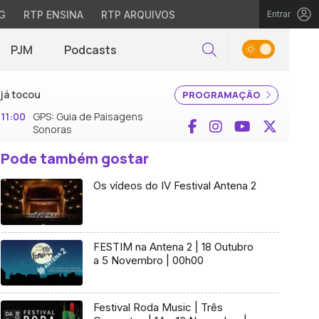
G
RTP ENSINA
RTP ARQUIVOS
Entrar
PJM
Podcasts
Pesquisar
já tocou
PROGRAMAÇÃO
11:00
GPS: Guia de Paisagens
Facebook
Instagram
YouTube
X (Twi
Sonoras
Pode também gostar
Os vídeos do IV Festival Antena 2
FESTIM na Antena 2 | 18 Outubro
a 5 Novembro | 00h00
Festival Roda Music | Três