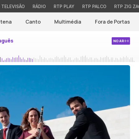
TELEVISÃO
RÁDIO
RTP PLAY
RTP PALCO
RTP ZIG ZA
ntena
Canto
Multimédia
Fora de Portas
uguês
NO AR