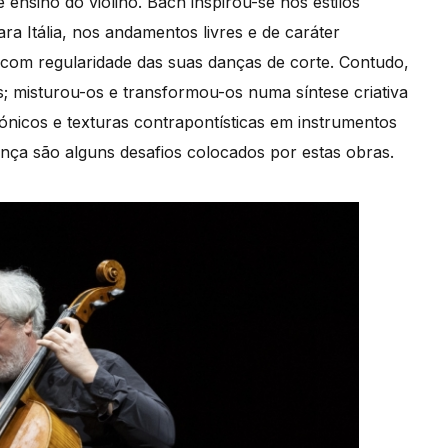
 ensino do violino. Bach inspirou-se nos estilos
a Itália, nos andamentos livres e de caráter
, com regularidade das suas danças de corte. Contudo,
; misturou-os e transformou-os numa síntese criativa
nicos e texturas contrapontísticas em instrumentos
nça são alguns desafios colocados por estas obras.