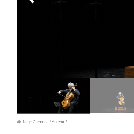
@ Jorge Carmona / Antena 2