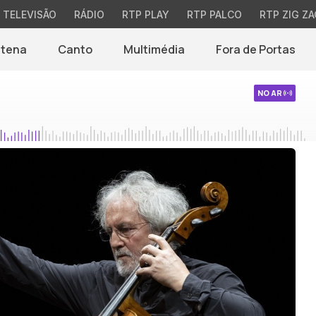
TELEVISÃO
RÁDIO
RTP PLAY
RTP PALCO
RTP ZIG ZA
ntena
Canto
Multimédia
Fora de Portas
NO AR