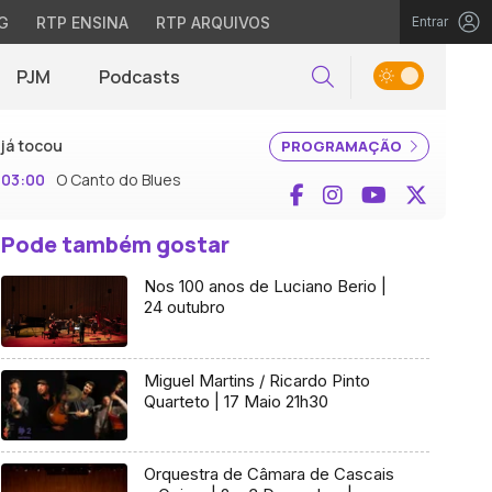
G
RTP ENSINA
RTP ARQUIVOS
Entrar
PJM
Podcasts
Pesquisar
já tocou
PROGRAMAÇÃO
03:00
O Canto do Blues
Facebook
Instagram
YouTube
X (Twi
Pode também gostar
Nos 100 anos de Luciano Berio |
24 outubro
Miguel Martins / Ricardo Pinto
Quarteto | 17 Maio 21h30
Orquestra de Câmara de Cascais