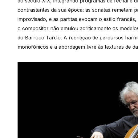
do século XIX, integrando programas de recital e de
contrastantes da sua época: as sonatas remetem par
improvisado, e as partitas evocam o estilo francês
o compositor não emulou acriticamente os modelos
do Barroco Tardio. A recriação de percursos harmó
monofónicos e a abordagem livre às texturas de da