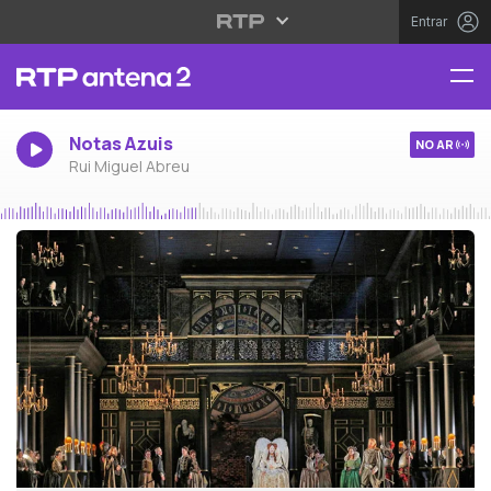
Entrar
Notas Azuis
NO AR
Rui Miguel Abreu