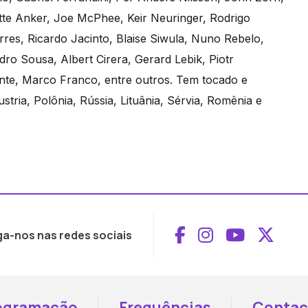
te Anker, Joe McPhee, Keir Neuringer, Rodrigo
res, Ricardo Jacinto, Blaise Siwula, Nuno Rebelo,
edro Sousa, Albert Cirera, Gerard Lebik, Piotr
nte, Marco Franco, entre outros. Tem tocado e
ria, Polônia, Rússia, Lituânia, Sérvia, Romênia e
Aceder ao Face
Aceder ao I
Aceder 
Aced
ga-nos nas redes sociais
ogramação
Frequências
Contac