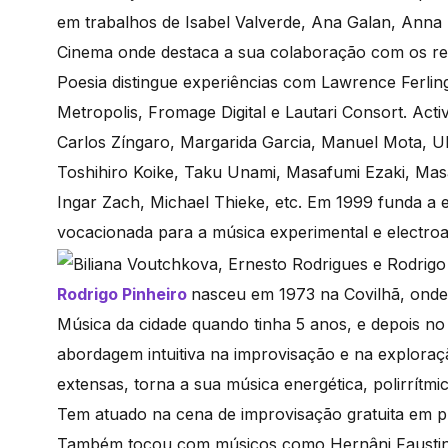
em trabalhos de Isabel Valverde, Ana Galan, Anna 
Cinema onde destaca a sua colaboração com os re
Poesia distingue experiências com Lawrence Ferli
Metropolis, Fromage Digital e Lautari Consort. Ac
Carlos Zíngaro, Margarida Garcia, Manuel Mota, Ul
Toshihiro Koike, Taku Unami, Masafumi Ezaki, Mas
Ingar Zach, Michael Thieke, etc. Em 1999 funda a 
vocacionada para a música experimental e electroa
Rodrigo
Pinheiro
nasceu em 1973 na Covilhã, onde
Música da cidade quando tinha 5 anos, e depois n
abordagem intuitiva na improvisação e na exploraç
extensas, torna a sua música energética, polirrítmi
Tem atuado na cena de improvisação gratuita em pr
Também tocou com músicos como Hernâni Faustino,