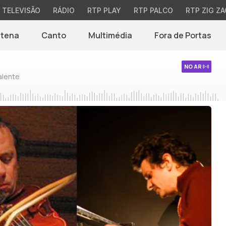
TELEVISÃO
RÁDIO
RTP PLAY
RTP PALCO
RTP ZIG ZA
ntena
Canto
Multimédia
Fora de Portas
NO AR
alente