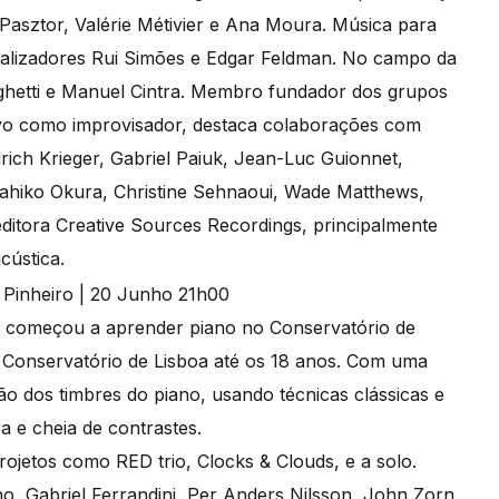
Pasztor, Valérie Métivier e Ana Moura. Música para
alizadores Rui Simões e Edgar Feldman. No campo da
nghetti e Manuel Cintra. Membro fundador dos grupos
tivo como improvisador, destaca colaborações com
rich Krieger, Gabriel Paiuk, Jean-Luc Guionnet,
ahiko Okura, Christine Sehnaoui, Wade Matthews,
editora Creative Sources Recordings, principalmente
cústica.
 começou a aprender piano no Conservatório de
o Conservatório de Lisboa até os 18 anos. Com uma
ão dos timbres do piano, usando técnicas clássicas e
ca e cheia de contrastes.
ojetos como RED trio, Clocks & Clouds, e a solo.
 Gabriel Ferrandini, Per Anders Nilsson, John Zorn,