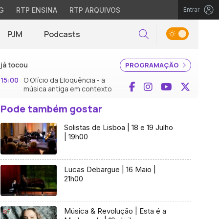
G
RTP ENSINA
RTP ARQUIVOS
Entrar
PJM
Podcasts
Pesquisar
já tocou
PROGRAMAÇÃO
15:00
O Ofício da Eloquência - a
Facebook
Instagram
YouTube
X (Twi
música antiga em contexto
Pode também gostar
Solistas de Lisboa | 18 e 19 Julho
| 19h00
Lucas Debargue | 16 Maio |
21h00
Música & Revolução | Esta é a