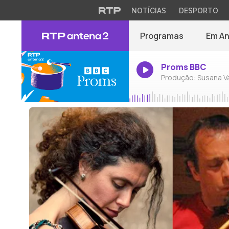
NOTÍCIAS
DESPORTO
Programas
Em A
Proms BBC
Produção: Susana V