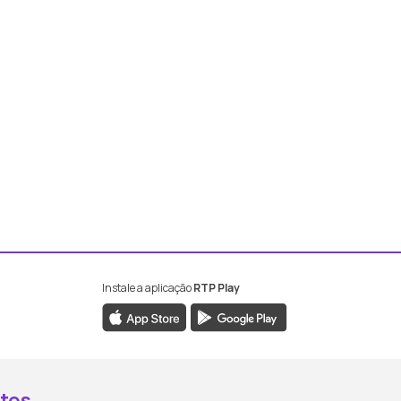
Instale a aplicação
RTP Play
book da RTP Antena 2
nstagram da RTP Antena 2
ao YouTube da RTP Antena 2
er ao X da RTP Antena 2
tos