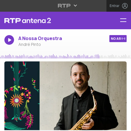
Entrar
A Nossa Orquestra
NO AR
André Pinto