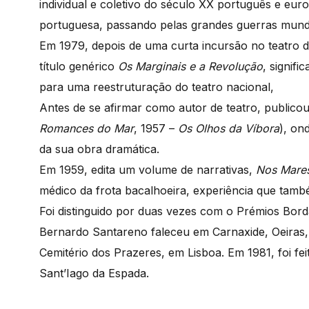
individual e coletivo do século XX português e eur
portuguesa, passando pelas grandes guerras mundi
Em 1979, depois de uma curta incursão no teatro d
título genérico
Os Marginais e a Revolução
, signifi
para uma reestruturação do teatro nacional,
Antes de se afirmar como autor de teatro, publicou
Romances do Mar
, 1957 –
Os Olhos da Víbora
), on
da sua obra dramática.
Em 1959, edita um volume de narrativas,
Nos Mare
médico da frota bacalhoeira, experiência que ta
Foi distinguido por duas vezes com o Prémios Bord
Bernardo Santareno faleceu em Carnaxide, Oeiras,
Cemitério dos Prazeres, em Lisboa. Em 1981, foi fe
Sant’Iago da Espada.