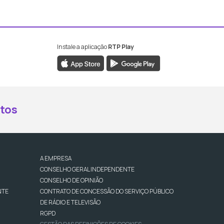
Instale a aplicação
RTP Play
book da RTP Antena 2
nstagram da RTP Antena 2
ao YouTube da RTP Antena 2
er ao X da RTP Antena 2
tos
A EMPRESA
CONSELHO GERAL INDEPENDENTE
CONSELHO DE OPINIÃO
NTE
CONTRATO DE CONCESSÃO DO SERVIÇO PÚBLICO
DE RÁDIO E TELEVISÃO
RGPD