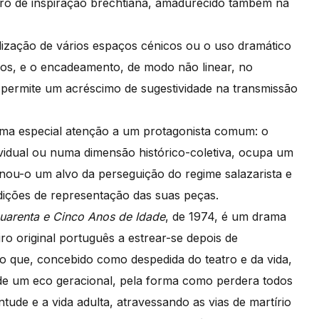
atro de inspiração brechtiana, amadurecido também na
ilização de vários espaços cénicos ou o uso dramático
oros, e o encadeamento, de modo não linear, no
 permite um acréscimo de sugestividade na transmissão
ma especial atenção a um protagonista comum: o
idual ou numa dimensão histórico-coletiva, ocupa um
ornou-o um alvo da perseguição do regime salazarista e
dições de representação das suas peças.
Quarenta e Cinco Anos de Idade
, de 1974, é um drama
ro original português a estrear-se depois de
o que, concebido como despedida do teatro e da vida,
a de um eco geracional, pela forma como perdera todos
ntude e a vida adulta, atravessando as vias de martírio