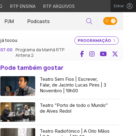
G
RTP ENSINA
RTP ARQUIVOS
Entrar
PJM
Podcasts
Pesquisar
já tocou
PROGRAMAÇÃO
07:00
Programa da Manhã RTP
Facebook
Instagram
YouTube
X (Twi
Antena 2
Pode também gostar
Teatro Sem Fios | Escrever,
Falar, de Jacinto Lucas Pires | 3
Novembro | 19h00
Teatro “Porto de todo o Mundo”
de Alves Redol
Teatro Radiofónico | A Oito Mãos