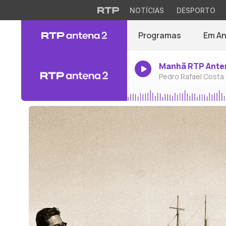
NOTÍCIAS
DESPORTO
Programas
Em A
Manhã RTP Ante
Pedro Rafael Costa