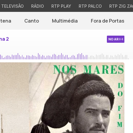
TELEVISÃO
RÁDIO
RTP PLAY
RTP PALCO
RTP ZIG ZA
ntena
Canto
Multimédia
Fora de Portas
na 2
NO AR