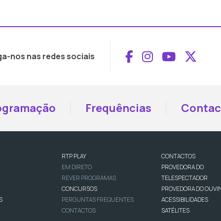
Aceder ao Face
Aceder ao I
Aceder 
Aced
ga-nos nas redes sociais
ogramação
Frequências
Contac
RTP PLAY
CONTACTOS
EM DIRETO
PROVEDORA DO
REVER PROGRAMAS
TELESPECTADOR
CONCURSOS
PROVEDORA DO OUVI
S
PERGUNTAS FREQUENTES
ACESSIBILIDADES
CONTACTOS
SATÉLITES