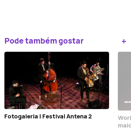
+
Pode também gostar
Fotogaleria | Festival Antena 2
Worl
maio