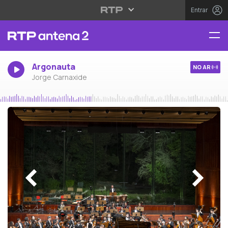
Entrar
Argonauta
NO AR
Jorge Carnaxide