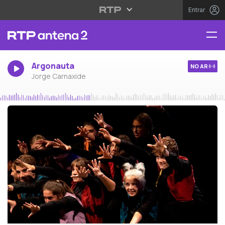
Entrar
Argonauta
NO AR
Jorge Carnaxide