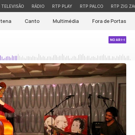
TELEVISÃO
RÁDIO
RTP PLAY
RTP PALCO
RTP ZIG ZA
ntena
Canto
Multimédia
Fora de Portas
NO AR