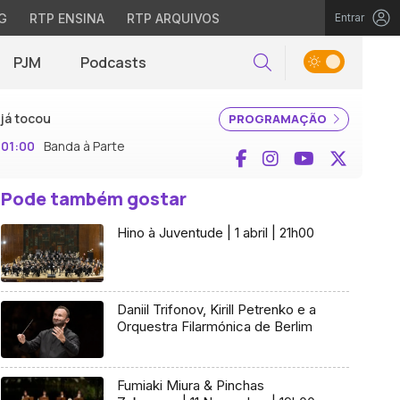
G
RTP ENSINA
RTP ARQUIVOS
Entrar
PJM
Podcasts
Pesquisar
já tocou
PROGRAMAÇÃO
01:00
Banda à Parte
Facebook
Instagram
YouTube
X (Twi
Pode também gostar
Hino à Juventude | 1 abril | 21h00
Daniil Trifonov, Kirill Petrenko e a
Orquestra Filarmónica de Berlim
Fumiaki Miura & Pinchas