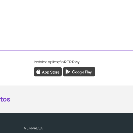
Instale a aplicação
RTP Play
book da RTP Antena 2
nstagram da RTP Antena 2
ao YouTube da RTP Antena 2
er ao X da RTP Antena 2
tos
A EMPRESA