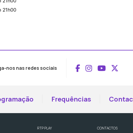
Aceder ao Face
Aceder ao I
Aceder 
Aced
ga-nos nas redes sociais
ogramação
Frequências
Contac
RTP PLAY
CONTACTOS