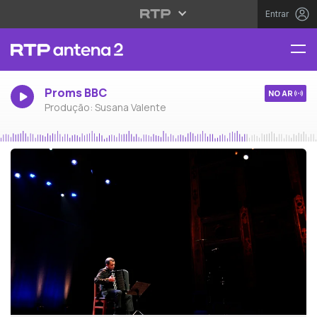
Entrar
Proms BBC
NO AR
Produção: Susana Valente