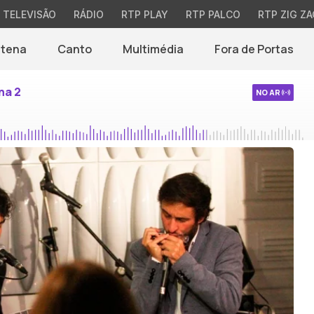
TELEVISÃO
RÁDIO
RTP PLAY
RTP PALCO
RTP ZIG ZA
ntena
Canto
Multimédia
Fora de Portas
na 2
NO AR