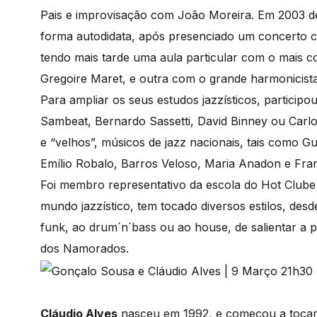
Pais e improvisação com João Moreira. Em 2003 dec
forma autodidata, após presenciado um concerto c
tendo mais tarde uma aula particular com o mais c
Gregoire Maret, e outra com o grande harmonicist
Para ampliar os seus estudos jazzísticos, partici
Sambeat, Bernardo Sassetti, David Binney ou Carl
e “velhos”, músicos de jazz nacionais, tais como G
Emílio Robalo, Barros Veloso, Maria Anadon e Fran
Foi membro representativo da escola do Hot Clube
mundo jazzístico, tem tocado diversos estilos, de
funk, ao drum´n´bass ou ao house, de salientar a p
dos Namorados.
Cláudio Alves
nasceu em 1992, e começou a tocar g