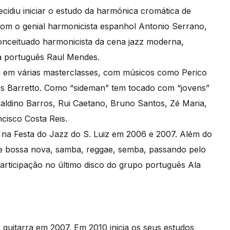
idiu iniciar o estudo da harmónica cromática de
om o genial harmonicista espanhol Antonio Serrano,
onceituado harmonicista da cena jazz moderna,
a português Raul Mendes.
pou em várias masterclasses, com músicos como Perico
os Barretto. Como “sideman” tem tocado com “jovens”
ualdino Barros, Rui Caetano, Bruno Santos, Zé Maria,
cisco Costa Reis.
 na Festa do Jazz do S. Luiz em 2006 e 2007. Além do
sde bossa nova, samba, reggae, semba, passando pelo
articipação no último disco do grupo português Ala
uitarra em 2007. Em 2010 inicia os seus estudos