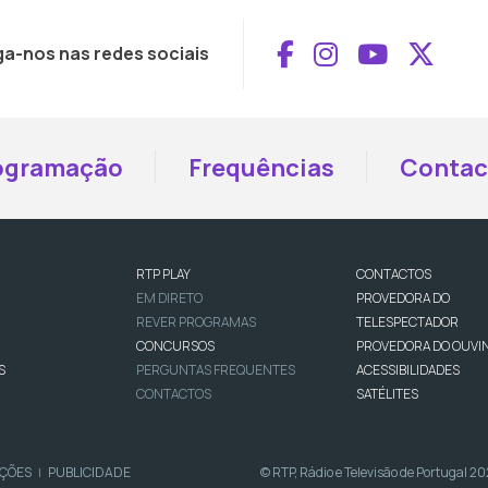
Aceder ao Face
Aceder ao I
Aceder 
Aced
ga-nos nas redes sociais
ogramação
Frequências
Contac
RTP PLAY
CONTACTOS
EM DIRETO
PROVEDORA DO
REVER PROGRAMAS
TELESPECTADOR
CONCURSOS
PROVEDORA DO OUVI
S
PERGUNTAS FREQUENTES
ACESSIBILIDADES
CONTACTOS
SATÉLITES
IÇÕES
PUBLICIDADE
© RTP, Rádio e Televisão de Portugal 2
|