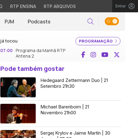
G
RTP ENSINA
RTP ARQUIVOS
Entrar
PJM
Podcasts
Pesquisar
já tocou
PROGRAMAÇÃO
07:00
Programa da Manhã RTP
Facebook
Instagram
YouTube
X (Twi
Antena 2
Pode também gostar
Hedegaard Zettermann Duo | 21
Setembro 21h30
Michael Barenboim | 21
Novembro 21h00
Sergej Krylov e Jaime Martín | 30