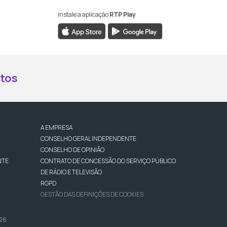
Instale a aplicação
RTP Play
book da RTP Antena 2
nstagram da RTP Antena 2
ao YouTube da RTP Antena 2
er ao X da RTP Antena 2
tos
A EMPRESA
CONSELHO GERAL INDEPENDENTE
CONSELHO DE OPINIÃO
NTE
CONTRATO DE CONCESSÃO DO SERVIÇO PÚBLICO
DE RÁDIO E TELEVISÃO
RGPD
GESTÃO DAS DEFINIÇÕES DE COOKIES
026